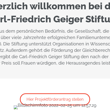
rzlich willkommen bei 
rl-Friedrich Geiger Stift
aus dem persönlichen Bedürfnis, die Gesellschaft, di
m über viele Jahrzehnte erfolgreichen Familienunter
6. Die Stiftung unterstützt Organisationen in Wissens
hutz. Außerdem gehört die Förderung der Gleichbere
vergibt die Carl-Friedrich Geiger Stiftung den nach d
r Preis soll Frauen würdigen, die Herausragendes leis
Hier Projektförderantrag stellen